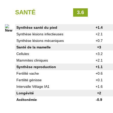
SANTÉ
3.6
Synthèse santé du pied
+1.4
Synthèse lésions infectieuses
+2.1
Synthèse lésions mécaniques
+0.7
Santé de la mamelle
+3
Cellules
+3.2
Mammites cliniques
+2.1
Synthèse reproduction
+1.1
Fertilité vache
+0.6
Fertilité génisse
+0.1
Intervalle Vêlage IA1
+1.6
Longévité
+2
Acétonémie
-0.9