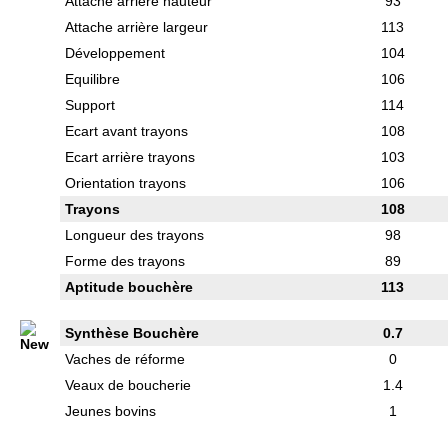
Attache arrière hauteur
93
Attache arrière largeur
113
Développement
104
Equilibre
106
Support
114
Ecart avant trayons
108
Ecart arrière trayons
103
Orientation trayons
106
Trayons
108
Longueur des trayons
98
Forme des trayons
89
Aptitude bouchère
113
Synthèse Bouchère
0.7
Vaches de réforme
0
Veaux de boucherie
1.4
Jeunes bovins
1