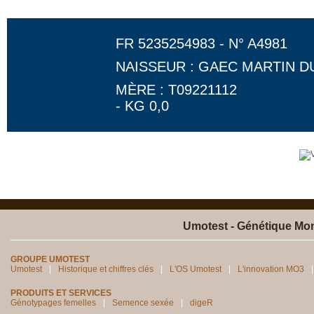
FR 5235254983 - N° A4981
NAISSEUR : GAEC MARTIN 
MÈRE : T09221112
- KG 0,0
Umotest - Génétique Mon
GROUPE UMOTEST
Umotest
Historique et chiffres clés
L'OS Umotest
L'innovation MO3
PRODUITS ET SERVICES
Génotypages femelles
Semence sexée
digeR