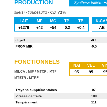
PRODUCTION
+
Synthèse laitière
CD 71%
fille(s) - troupeau(x) -
LAIT
MP
MG
TP
TB
K-CA
+1279
+42
+54
-0.2
+0.4
AB
digeR
-0.1
FROM'MIR
-0.5
FONCTIONNELS
NAI
VEL
VI
MILCA : MIF
/
MTCP : MTF
95
95
9
MTETR : MTRF
Trayons supplémentaires
97
Vitesse de traite
100
Tempérament
111