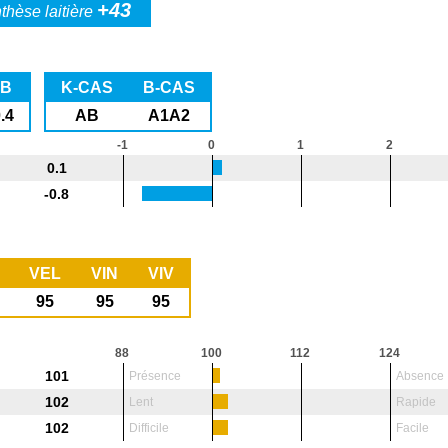
+43
thèse laitière
TB
K-CAS
B-CAS
0.4
AB
A1A2
-1
0
1
2
0.1
-0.8
VEL
VIN
VIV
95
95
95
88
100
112
124
101
Présence
Absence
102
Lent
Rapide
102
Difficile
Facile