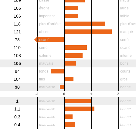
109
basse
haute
106
étroite
large
106
important
faible
118
plus d'arrière
plus d'av
121
absent
marqué
78
écarté
serré
110
serré
écarté
108
externe
interne
105
mauvais
bons
94
longs
courts
104
fins
gros
98
mauvaise
bonne
-1
0
1
2
1
mauvaise
bonne
1.1
mauvaise
bonne
0.3
mauvaise
bonne
0.4
mauvaise
bonne