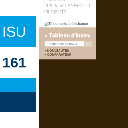
Une base de sélection
mutualiste
ISU
> Tableau d'index
NOUVEAUTÉS
COMPARATEUR
161