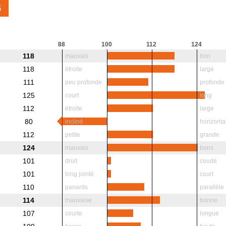
6
88
100
112
124
118
mauvais
bon
118
étroite
large
111
peu profonde
profonde
125
court
long
112
étroite
large
80
incliné
horizonta
112
petite
grande
124
mauvais
bons
101
droit
coudé
101
long jointé
court
110
panards
parallèle
114
mauvaise
bonne
107
courte
longue