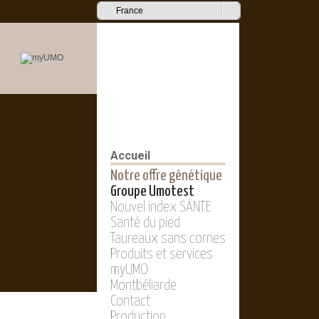
France
Accueil
Notre offre génétique
Groupe Umotest
Nouvel index SANTE
Santé du pied
Taureaux sans cornes
Produits et services
myUMO
Montbéliarde
Contact
Production