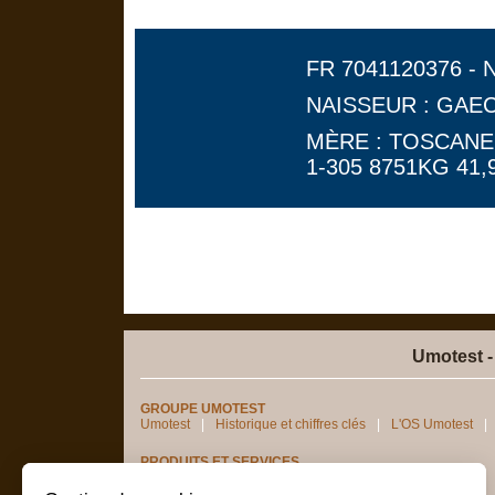
FR 7041120376 - 
NAISSEUR : GAE
MÈRE : TOSCANE
1-305 8751KG 41,9
Umotest -
GROUPE UMOTEST
Umotest
Historique et chiffres clés
L'OS Umotest
PRODUITS ET SERVICES
Génotypages femelles
Semence sexée
digeR