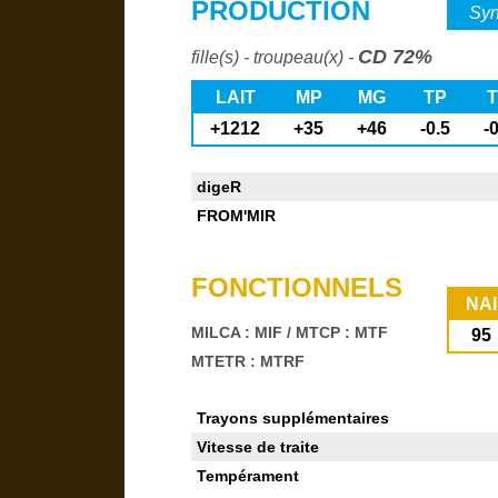
PRODUCTION
Syn
CD 72%
fille(s) - troupeau(x) -
LAIT
MP
MG
TP
+1212
+35
+46
-0.5
-
digeR
FROM'MIR
FONCTIONNELS
NAI
MILCA : MIF
/
MTCP : MTF
95
MTETR : MTRF
Trayons supplémentaires
Vitesse de traite
Tempérament