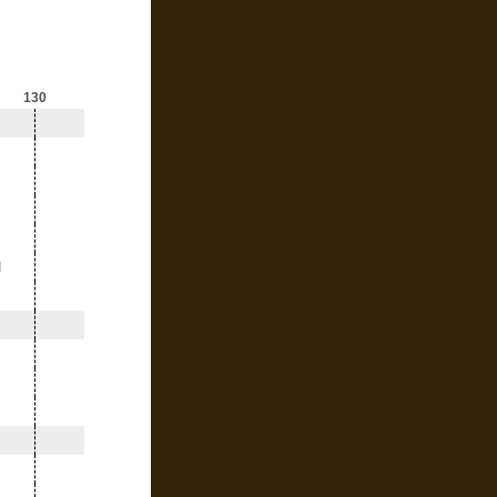
130
l