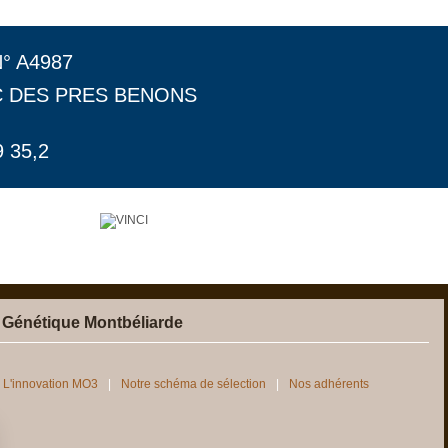
N° A4987
C DES PRES BENONS
 35,2
 Génétique Montbéliarde
L'innovation MO3
Notre schéma de sélection
Nos adhérents