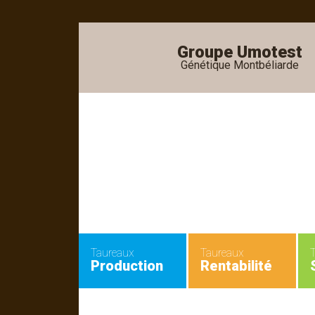
Groupe Umotest
Génétique Montbéliarde
•
•
Taureaux
Taureaux
Production
Rentabilité