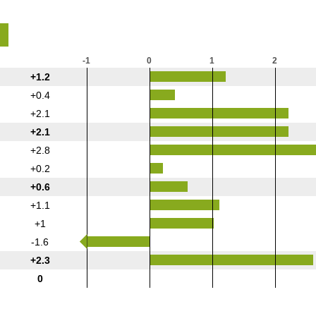
-1
0
1
2
+1.2
+0.4
+2.1
+2.1
+2.8
+0.2
+0.6
+1.1
+1
-1.6
+2.3
0