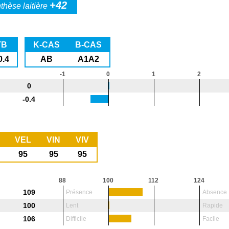
+42
thèse laitière
TB
K-CAS
B-CAS
0.4
AB
A1A2
-1
0
1
2
0
-0.4
VEL
VIN
VIV
95
95
95
88
100
112
124
109
Présence
Absence
100
Lent
Rapide
106
Difficile
Facile