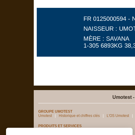
FR 0125000594 - 
NAISSEUR : UMO
MÈRE : SAVANA
1-305 6893KG 38,3
Umotest -
GROUPE UMOTEST
Umotest
Historique et chiffres clés
L'OS Umotest
PRODUITS ET SERVICES
Génotypages femelles
Semence sexée
digeR