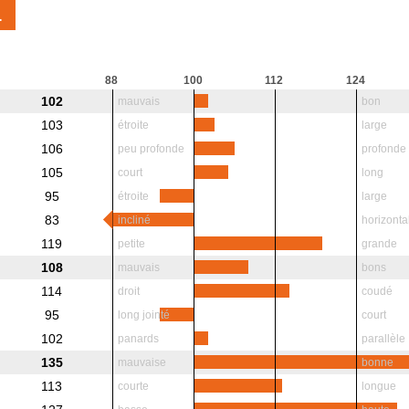
1
88
100
112
124
102
mauvais
bon
103
étroite
large
106
peu profonde
profonde
105
court
long
95
étroite
large
83
incliné
horizonta
119
petite
grande
108
mauvais
bons
114
droit
coudé
95
long jointé
court
102
panards
parallèle
135
mauvaise
bonne
113
courte
longue