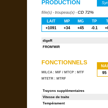
PRODUCTION
Syn
CD 72%
fille(s) - troupeau(x) -
LAIT
MP
MG
TP
+1091
+34
+45
-0.1
+
digeR
FROM'MIR
FONCTIONNELS
NAI
MILCA : MIF
/
MTCP : MTF
95
MTETR : MTRF
Trayons supplémentaires
Vitesse de traite
Tempérament