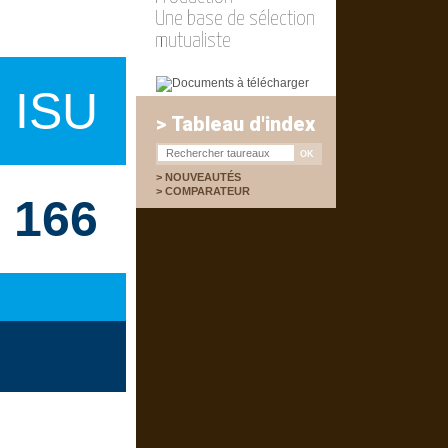
Une base de sélection
mutualiste
ISU
> Tableau d'index
NOUVEAUTÉS
COMPARATEUR
166