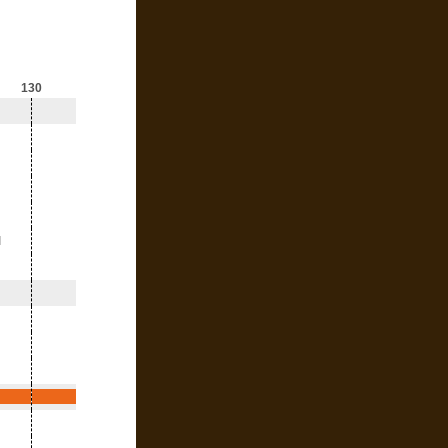
130
l