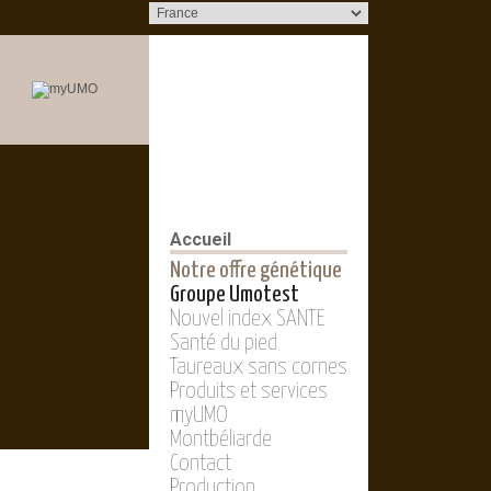
Accueil
Notre offre génétique
Groupe Umotest
Nouvel index SANTE
Santé du pied
Taureaux sans cornes
Produits et services
myUMO
Montbéliarde
Contact
Production