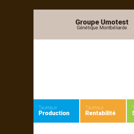
Groupe Umotest
Génétique Montbéliarde
•
•
Taureaux
Taureaux
Production
Rentabilité