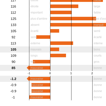
127
basse
haute
116
étroite
large
112
important
faible
125
plus d'arrière
plus d'av
133
absent
marqué
105
écarté
serré
92
serré
écarté
113
externe
interne
105
mauvais
bons
109
longs
courts
90
fins
gros
85
mauvaise
bonne
-1
0
1
2
-1.2
mauvaise
bonne
-0.9
mauvaise
bonne
-0.9
mauvaise
bonne
-1
mauvaise
bonne