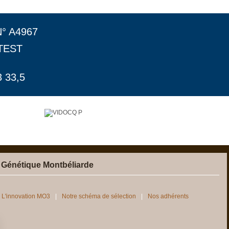
N° A4967
TEST
 33,5
 Génétique Montbéliarde
L'innovation MO3
Notre schéma de sélection
Nos adhérents