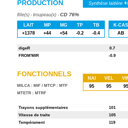
PRODUCTION
+
Synthèse laitière
CD 76%
fille(s) - troupeau(x) -
LAIT
MP
MG
TP
TB
K-CA
+1378
+44
+54
-0.2
-0.4
AB
digeR
0.7
FROM'MIR
-0.9
FONCTIONNELS
NAI
VEL
VI
MILCA : MIF
/
MTCP : MTF
95
95
9
MTETR : MTRF
Trayons supplémentaires
101
Vitesse de traite
105
Tempérament
119