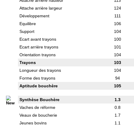
Attache arrière hauteur
113
Attache arrière largeur
124
Développement
111
Equilibre
106
Support
104
Ecart avant trayons
100
Ecart arrière trayons
101
Orientation trayons
104
Trayons
103
Longueur des trayons
104
Forme des trayons
94
Aptitude bouchère
105
Synthèse Bouchère
1.3
Vaches de réforme
0.8
Veaux de boucherie
1.7
Jeunes bovins
1.1