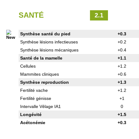
SANTÉ
2.1
Synthèse santé du pied
+0.3
Synthèse lésions infectieuses
+0.2
Synthèse lésions mécaniques
+0.4
Santé de la mamelle
+1.1
Cellules
+1.2
Mammites cliniques
+0.6
Synthèse reproduction
+1.3
Fertilité vache
+1.2
Fertilité génisse
+1
Intervalle Vêlage IA1
0
Longévité
+1.5
Acétonémie
+0.3