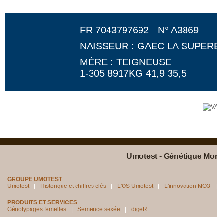
FR 7043797692 - N° A3869
NAISSEUR : GAEC LA SUPER
MÈRE : TEIGNEUSE
1-305 8917KG 41,9 35,5
Umotest - Génétique Mon
GROUPE UMOTEST
Umotest
Historique et chiffres clés
L'OS Umotest
L'innovation MO3
PRODUITS ET SERVICES
Génotypages femelles
Semence sexée
digeR