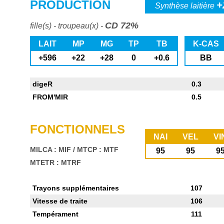
PRODUCTION
+
Synthèse laitière
CD 72%
fille(s) - troupeau(x) -
LAIT
MP
MG
TP
TB
K-CAS
+596
+22
+28
0
+0.6
BB
digeR
0.3
FROM'MIR
0.5
FONCTIONNELS
NAI
VEL
VI
MILCA : MIF
/
MTCP : MTF
95
95
9
MTETR : MTRF
Trayons supplémentaires
107
Vitesse de traite
106
Tempérament
111