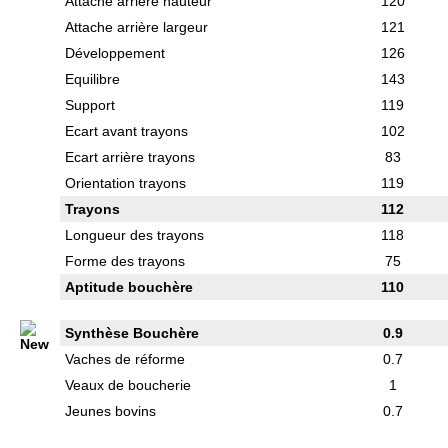
Attache arrière hauteur
120
Attache arrière largeur
121
Développement
126
Equilibre
143
Support
119
Ecart avant trayons
102
Ecart arrière trayons
83
Orientation trayons
119
Trayons
112
Longueur des trayons
118
Forme des trayons
75
Aptitude bouchère
110
Synthèse Bouchère
0.9
Vaches de réforme
0.7
Veaux de boucherie
1
Jeunes bovins
0.7