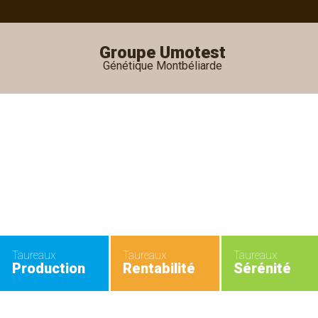
Groupe Umotest
Génétique Montbéliarde
•
•
Taureaux
Taureaux
Taureaux
Production
Rentabilité
Sérénité