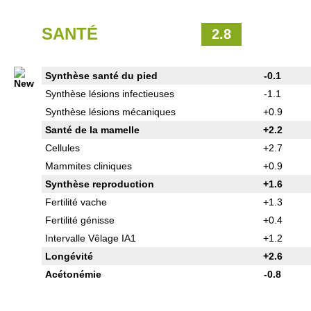
SANTÉ
2.8
Synthèse santé du pied
-0.1
Synthèse lésions infectieuses
-1.1
Synthèse lésions mécaniques
+0.9
Santé de la mamelle
+2.2
Cellules
+2.7
Mammites cliniques
+0.9
Synthèse reproduction
+1.6
Fertilité vache
+1.3
Fertilité génisse
+0.4
Intervalle Vêlage IA1
+1.2
Longévité
+2.6
Acétonémie
-0.8