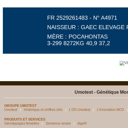
FR 2529261483 - N° A4971
NAISSEUR : GAEC ELEVAGE 
MÈRE : POCAHONTAS
3-299 8272KG 40,9 37,2
Umotest - Génétique Mon
GROUPE UMOTEST
Umotest
Historique et chiffres clés
L'OS Umotest
L'innovation MO3
PRODUITS ET SERVICES
Génotypages femelles
Semence sexée
digeR