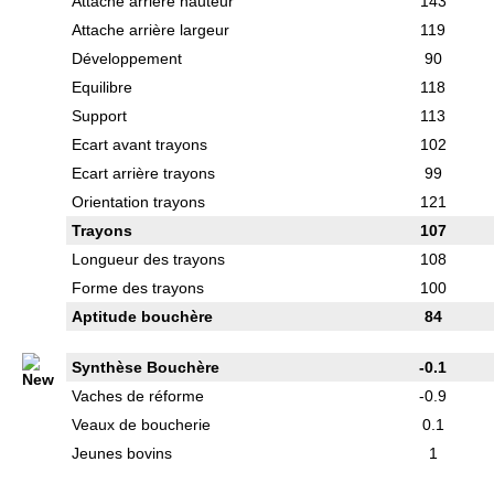
Attache arrière hauteur
143
Attache arrière largeur
119
Développement
90
Equilibre
118
Support
113
Ecart avant trayons
102
Ecart arrière trayons
99
Orientation trayons
121
Trayons
107
Longueur des trayons
108
Forme des trayons
100
Aptitude bouchère
84
Synthèse Bouchère
-0.1
Vaches de réforme
-0.9
Veaux de boucherie
0.1
Jeunes bovins
1