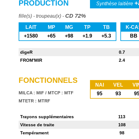
PRODUCTION
+
Synthèse laitière
CD 72%
fille(s) - troupeau(x) -
LAIT
MP
MG
TP
TB
K-CA
+1580
+65
+98
+1.9
+5.3
BB
digeR
0.7
FROM'MIR
2.4
FONCTIONNELS
NAI
VEL
VI
MILCA : MIF
/
MTCP : MTF
95
93
9
MTETR : MTRF
Trayons supplémentaires
113
Vitesse de traite
108
Tempérament
98