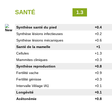
SANTÉ
1.3
Synthèse santé du pied
+0.4
Synthèse lésions infectieuses
+0.2
Synthèse lésions mécaniques
+0.6
Santé de la mamelle
+1
Cellules
+1.3
Mammites cliniques
+0.3
Synthèse reproduction
+0.8
Fertilité vache
+0.9
Fertilité génisse
+0.3
Intervalle Vêlage IA1
+0.1
Longévité
+0.1
Acétonémie
+0.8