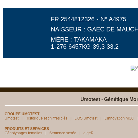
FR 2544812326 - N° A4975
NAISSEUR : GAEC DE MAUC
MÈRE : TAKAMAKA
1-276 6457KG 39,3 33,2
Umotest - Génétique Mon
GROUPE UMOTEST
Umotest
Historique et chiffres clés
L'OS Umotest
L'innovation MO3
PRODUITS ET SERVICES
Génotypages femelles
Semence sexée
digeR