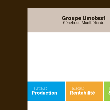
Groupe Umotest
Génétique Montbéliarde
•
•
Taureaux
Taureaux
Production
Rentabilité