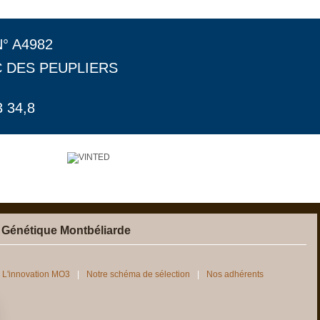
N° A4982
C DES PEUPLIERS
 34,8
 Génétique Montbéliarde
L'innovation MO3
Notre schéma de sélection
Nos adhérents