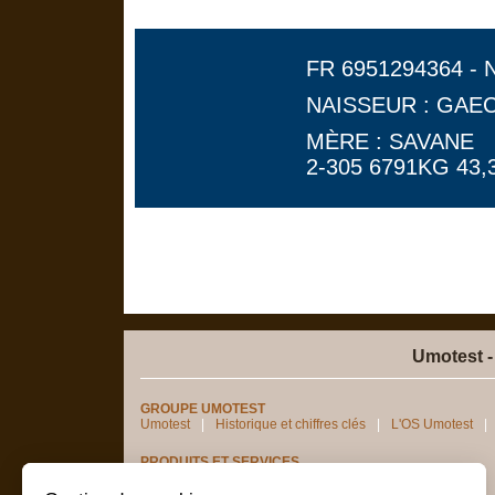
FR 6951294364 - 
NAISSEUR : GAE
MÈRE : SAVANE
2-305 6791KG 43,3
Umotest -
GROUPE UMOTEST
Umotest
Historique et chiffres clés
L'OS Umotest
PRODUITS ET SERVICES
Génotypages femelles
Semence sexée
digeR