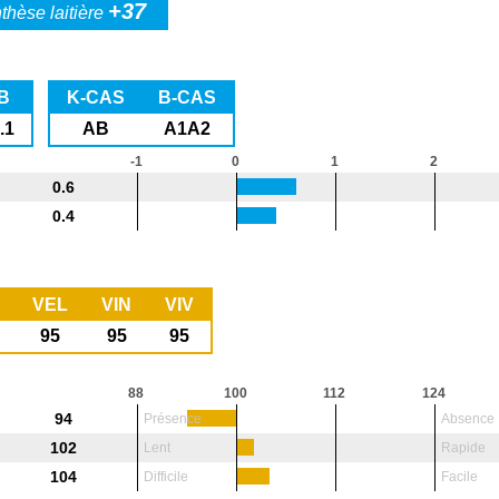
+37
thèse laitière
B
K-CAS
B-CAS
.1
AB
A1A2
-1
0
1
2
0.6
0.4
VEL
VIN
VIV
95
95
95
88
100
112
124
94
Présence
Absence
102
Lent
Rapide
104
Difficile
Facile