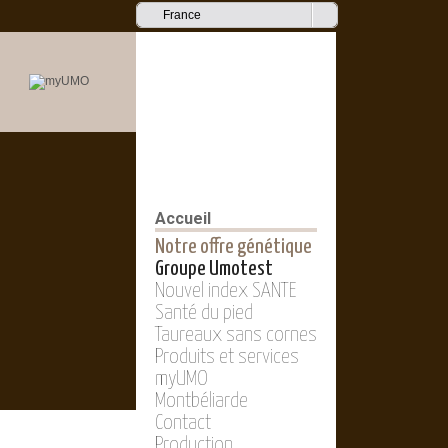
France
Accueil
Notre offre génétique
Groupe Umotest
Nouvel index SANTE
Santé du pied
Taureaux sans cornes
Produits et services
myUMO
Montbéliarde
Contact
Production