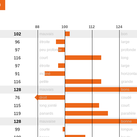
9
88
100
112
124
102
mauvais
bon
96
étroite
large
97
peu profonde
profonde
116
court
long
97
étroite
large
91
incliné
horizonta
116
petite
grande
128
mauvais
bons
76
droit
coudé
115
long jointé
court
119
panards
parallèle
128
mauvaise
bonne
99
courte
longue