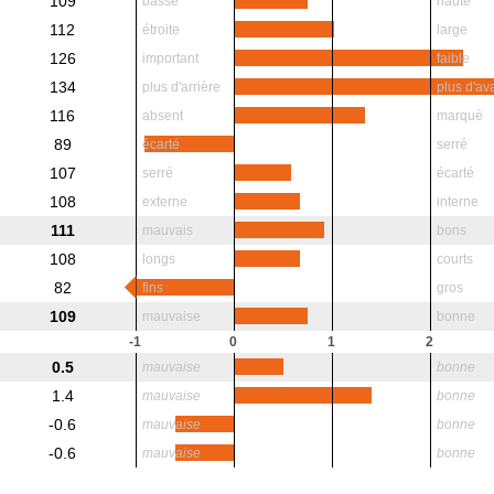
109
basse
haute
112
étroite
large
126
important
faible
134
plus d'arrière
plus d'av
116
absent
marqué
89
écarté
serré
107
serré
écarté
108
externe
interne
111
mauvais
bons
108
longs
courts
82
fins
gros
109
mauvaise
bonne
-1
0
1
2
0.5
mauvaise
bonne
1.4
mauvaise
bonne
-0.6
mauvaise
bonne
-0.6
mauvaise
bonne