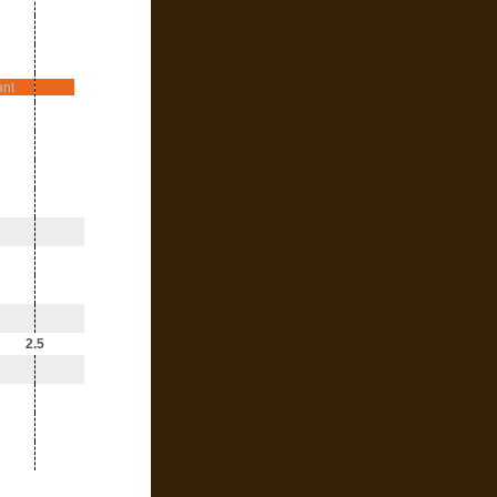
ant
2.5