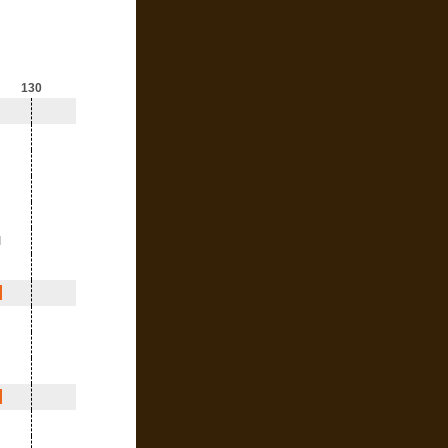
130
l