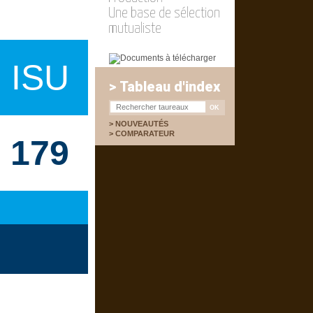
Une base de sélection
mutualiste
ISU
> Tableau d'index
NOUVEAUTÉS
COMPARATEUR
179