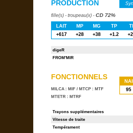
PRODUCTION
Syn
CD 72%
fille(s) - troupeau(x) -
LAIT
MP
MG
TP
T
+617
+28
+38
+1.2
+2
digeR
FROM'MIR
FONCTIONNELS
NAI
MILCA : MIF
/
MTCP : MTF
95
MTETR : MTRF
Trayons supplémentaires
Vitesse de traite
Tempérament