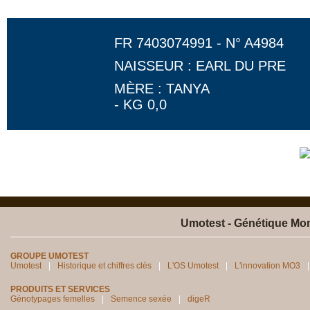
FR 7403074991 - N° A4984
NAISSEUR : EARL DU PRE
MÈRE : TANYA
- KG 0,0
Umotest - Génétique Mon
GROUPE UMOTEST
Umotest
Historique et chiffres clés
L'OS Umotest
L'innovation MO3
PRODUITS ET SERVICES
Génotypages femelles
Semence sexée
digeR