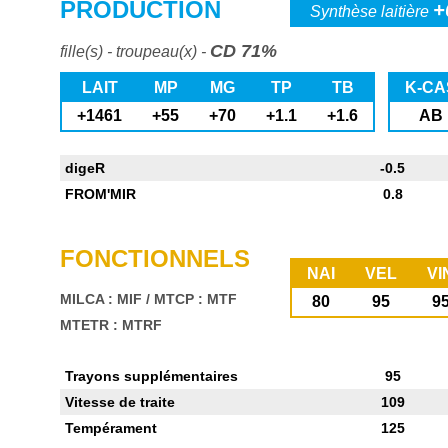
PRODUCTION
+
Synthèse laitière
CD 71%
fille(s) - troupeau(x) -
LAIT
MP
MG
TP
TB
K-CA
+1461
+55
+70
+1.1
+1.6
AB
digeR
-0.5
FROM'MIR
0.8
FONCTIONNELS
NAI
VEL
VI
MILCA : MIF
/
MTCP : MTF
80
95
9
MTETR : MTRF
Trayons supplémentaires
95
Vitesse de traite
109
Tempérament
125