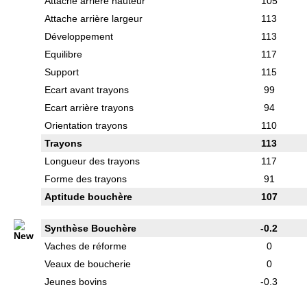
Attache arrière hauteur
105
Attache arrière largeur
113
Développement
113
Equilibre
117
Support
115
Ecart avant trayons
99
Ecart arrière trayons
94
Orientation trayons
110
Trayons
113
Longueur des trayons
117
Forme des trayons
91
Aptitude bouchère
107
Synthèse Bouchère
-0.2
Vaches de réforme
0
Veaux de boucherie
0
Jeunes bovins
-0.3