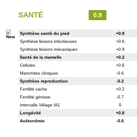
SANTÉ
0.9
Synthèse santé du pied
+0.8
Synthèse lésions infectieuses
+0.6
Synthèse lésions mécaniques
+0.9
Santé de la mamelle
+0.2
Cellules
+0.6
Mammites cliniques
-0.6
Synthèse reproduction
-0.2
Fertilité vache
+0.2
Fertilité génisse
-0.7
Intervalle Vêlage IA1
0
Longévité
+0.8
Acétonémie
-0.6