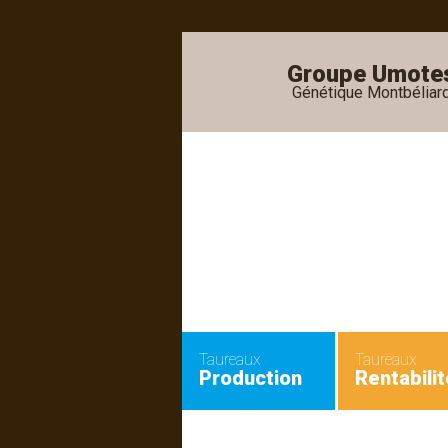
Groupe Umote
Génétique Montbéliar
•
•
Taureaux
Taureaux
Production
Rentabilit