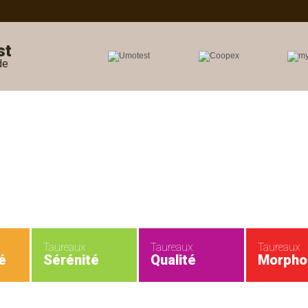
st
de
Taureaux
Taureaux
Taureaux
é
Sérénité
Qualité
Morpho