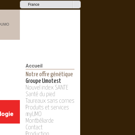
France
Accueil
Notre offre génétique
Groupe Umotest
Nouvel index SANTE
Santé du pied
Taureaux sans cornes
Produits et services
logie
myUMO
Montbéliarde
Contact
Production