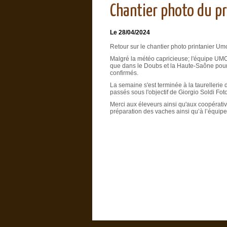
Chantier photo du p
Le 28/04/2024
Retour sur le chantier photo printanier Um
Malgré la météo capricieuse; l'équipe UMO
que dans le Doubs et la Haute-Saône pour
confirmés.
La semaine s'est terminée à la taurellerie 
passés sous l'objectif de Giorgio Soldi Fot
Merci aux éleveurs ainsi qu'aux coopérat
préparation des vaches ainsi qu’à l’équipe