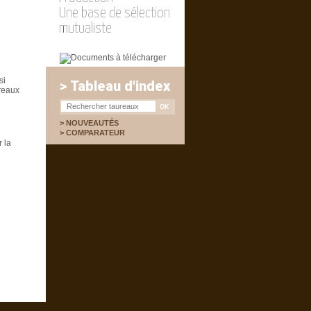
Une base de sélection
mutualiste
si
> Tableau d'index
reaux
NOUVEAUTÉS
COMPARATEUR
 la