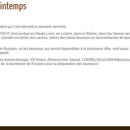
rintemps
otest qui s’est déroulé la semaine dernière
TEST s'est rendue en Haute-Loire, en Lozère, dans le Rhône, dans les Savoie ain
 prendre en photo des vaches, mères des futurs taureaux ou descendantes de tau
de Roulans, où les taureaux, qui seront disponibles à la prochaine offre, sont aussi
ografo.
ives Auriva-elevage, XR Repro, Eleveurs des Savoie, COOPELSO et GEN'IAtest pour
 de la taurellerie de Roulans pour la préparation des taureaux !