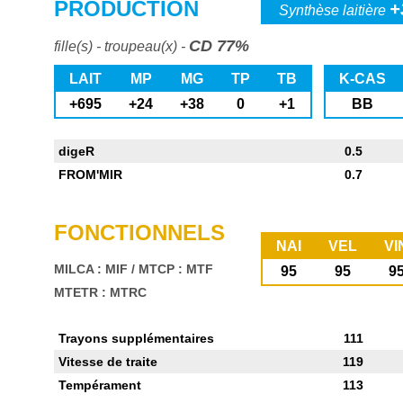
PRODUCTION
+
Synthèse laitière
CD 77%
fille(s) - troupeau(x) -
LAIT
MP
MG
TP
TB
K-CAS
+695
+24
+38
0
+1
BB
digeR
0.5
FROM'MIR
0.7
FONCTIONNELS
NAI
VEL
VI
MILCA : MIF
/
MTCP : MTF
95
95
9
MTETR : MTRC
Trayons supplémentaires
111
Vitesse de traite
119
Tempérament
113