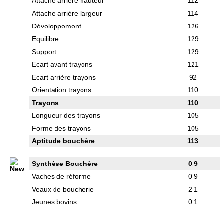
Attache arrière hauteur
112
Attache arrière largeur
114
Développement
126
Equilibre
129
Support
129
Ecart avant trayons
121
Ecart arrière trayons
92
Orientation trayons
110
Trayons
110
Longueur des trayons
105
Forme des trayons
105
Aptitude bouchère
113
Synthèse Bouchère
0.9
Vaches de réforme
0.9
Veaux de boucherie
2.1
Jeunes bovins
0.1