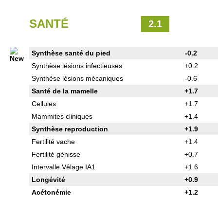
SANTÉ
2.1
Synthèse santé du pied
-0.2
Synthèse lésions infectieuses
+0.2
Synthèse lésions mécaniques
-0.6
Santé de la mamelle
+1.7
Cellules
+1.7
Mammites cliniques
+1.4
Synthèse reproduction
+1.9
Fertilité vache
+1.4
Fertilité génisse
+0.7
Intervalle Vêlage IA1
+1.6
Longévité
+0.9
Acétonémie
+1.2