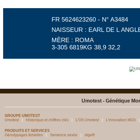
FR 5624623260 - N° A3484
NAISSEUR : EARL DE L ANGL
MÈRE : ROMA
3-305 6819KG 38,9 32,2
Umotest - Génétique Mon
GROUPE UMOTEST
Umotest
Historique et chiffres clés
L'OS Umotest
L'innovation MO3
PRODUITS ET SERVICES
Génotypages femelles
Semence sexée
digeR