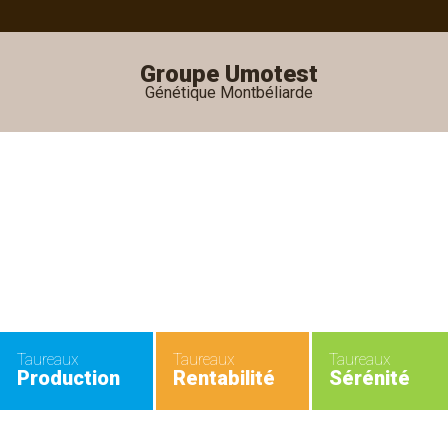
Groupe Umotest
Génétique Montbéliarde
•
•
Taureaux
Taureaux
Taureaux
Production
Rentabilité
Sérénité