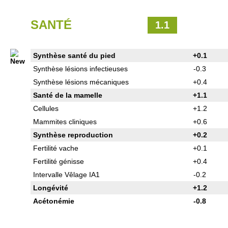
SANTÉ
1.1
Synthèse santé du pied
+0.1
Synthèse lésions infectieuses
-0.3
Synthèse lésions mécaniques
+0.4
Santé de la mamelle
+1.1
Cellules
+1.2
Mammites cliniques
+0.6
Synthèse reproduction
+0.2
Fertilité vache
+0.1
Fertilité génisse
+0.4
Intervalle Vêlage IA1
-0.2
Longévité
+1.2
Acétonémie
-0.8