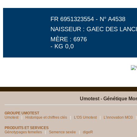
FR 6951323554 - N° A4538
NAISSEUR : GAEC DES LANC
MÈRE : 6976
- KG 0,0
Umotest - Génétique Mon
GROUPE UMOTEST
Umotest
Historique et chiffres clés
L'OS Umotest
L'innovation MO3
PRODUITS ET SERVICES
Génotypages femelles
Semence sexée
digeR