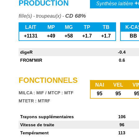
PRODUCTION
+
Synthèse laitière
CD 68%
fille(s) - troupeau(x) -
LAIT
MP
MG
TP
TB
K-CA
+1131
+49
+58
+1.7
+1.7
BB
digeR
-0.4
FROM'MIR
0.6
FONCTIONNELS
NAI
VEL
VI
MILCA : MIF
/
MTCP : MTF
95
95
9
MTETR : MTRF
Trayons supplémentaires
106
Vitesse de traite
96
Tempérament
113