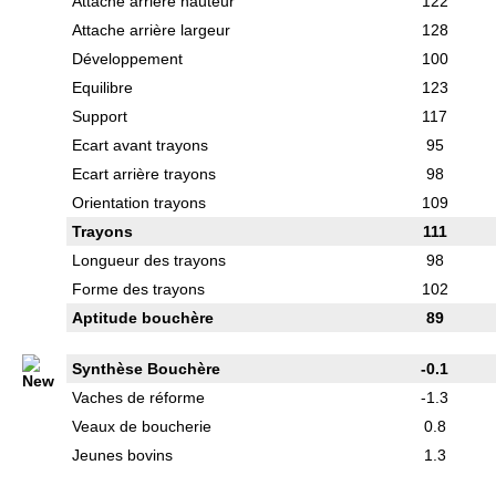
Attache arrière hauteur
122
Attache arrière largeur
128
Développement
100
Equilibre
123
Support
117
Ecart avant trayons
95
Ecart arrière trayons
98
Orientation trayons
109
Trayons
111
Longueur des trayons
98
Forme des trayons
102
Aptitude bouchère
89
Synthèse Bouchère
-0.1
Vaches de réforme
-1.3
Veaux de boucherie
0.8
Jeunes bovins
1.3