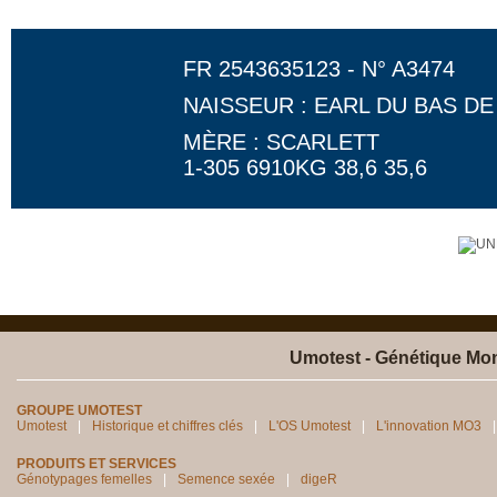
FR 2543635123 - N° A3474
NAISSEUR : EARL DU BAS D
MÈRE : SCARLETT
1-305 6910KG 38,6 35,6
Umotest - Génétique Mon
GROUPE UMOTEST
Umotest
Historique et chiffres clés
L'OS Umotest
L'innovation MO3
PRODUITS ET SERVICES
Génotypages femelles
Semence sexée
digeR