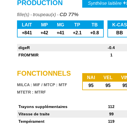
PRODUCTION
+
Synthèse laitière
CD 77%
fille(s) - troupeau(x) -
LAIT
MP
MG
TP
TB
K-CAS
+841
+42
+41
+2.1
+0.8
BB
digeR
-0.4
FROM'MIR
1
FONCTIONNELS
NAI
VEL
VI
MILCA : MIF
/
MTCP : MTF
95
95
9
MTETR : MTRF
Trayons supplémentaires
112
Vitesse de traite
99
Tempérament
119