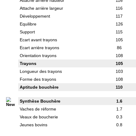
Attache arrière hauteur
116
Attache arrière largeur
116
Développement
117
Equilibre
126
Support
115
Ecart avant trayons
105
Ecart arrière trayons
86
Orientation trayons
108
Trayons
105
Longueur des trayons
103
Forme des trayons
108
Aptitude bouchère
110
Synthèse Bouchère
1.6
Vaches de réforme
1.7
Veaux de boucherie
0.3
Jeunes bovins
0.8