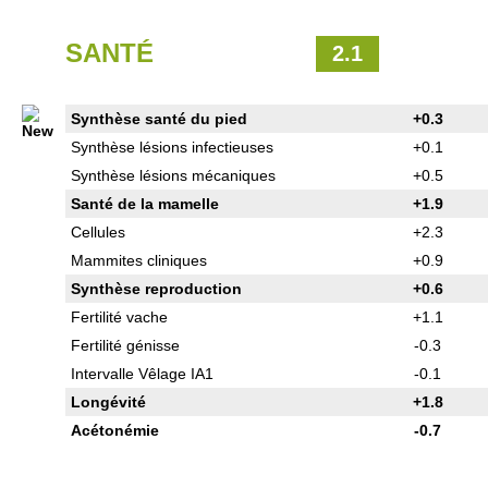
SANTÉ
2.1
Synthèse santé du pied
+0.3
Synthèse lésions infectieuses
+0.1
Synthèse lésions mécaniques
+0.5
Santé de la mamelle
+1.9
Cellules
+2.3
Mammites cliniques
+0.9
Synthèse reproduction
+0.6
Fertilité vache
+1.1
Fertilité génisse
-0.3
Intervalle Vêlage IA1
-0.1
Longévité
+1.8
Acétonémie
-0.7