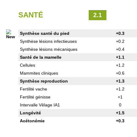
SANTÉ
2.1
Synthèse santé du pied
+0.3
Synthèse lésions infectieuses
+0.2
Synthèse lésions mécaniques
+0.4
Santé de la mamelle
+1.1
Cellules
+1.2
Mammites cliniques
+0.6
Synthèse reproduction
+1.3
Fertilité vache
+1.2
Fertilité génisse
+1
Intervalle Vêlage IA1
0
Longévité
+1.5
Acétonémie
+0.3