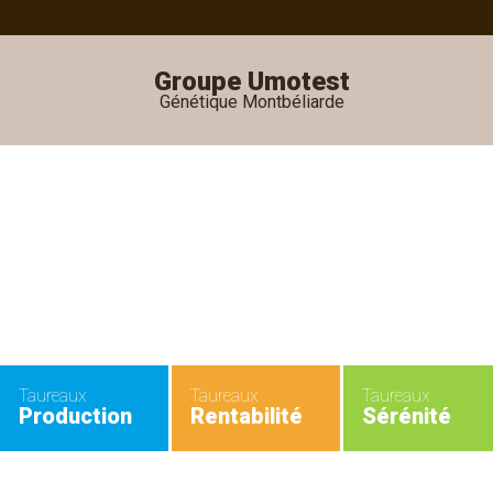
Groupe Umotest
Génétique Montbéliarde
•
•
Taureaux
Taureaux
Taureaux
Production
Rentabilité
Sérénité