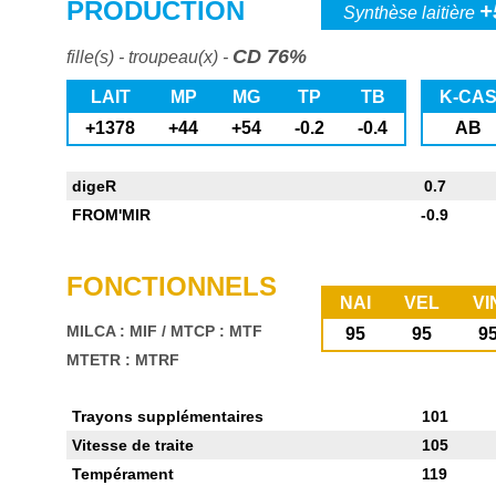
PRODUCTION
+
Synthèse laitière
CD 76%
fille(s) - troupeau(x) -
LAIT
MP
MG
TP
TB
K-CA
+1378
+44
+54
-0.2
-0.4
AB
digeR
0.7
FROM'MIR
-0.9
FONCTIONNELS
NAI
VEL
VI
MILCA : MIF
/
MTCP : MTF
95
95
9
MTETR : MTRF
Trayons supplémentaires
101
Vitesse de traite
105
Tempérament
119