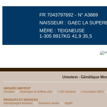
FR 7043797692 - N° A3869
NAISSEUR : GAEC LA SUPER
MÈRE : TEIGNEUSE
1-305 8917KG 41,9 35,5
Umotest - Génétique Mon
GROUPE UMOTEST
Umotest
Historique et chiffres clés
L'OS Umotest
L'innovation MO3
PRODUITS ET SERVICES
Génotypages femelles
Semence sexée
digeR