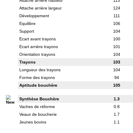
Attache arrière hauteur
113
Attache arrière largeur
124
Développement
111
Equilibre
106
Support
104
Ecart avant trayons
100
Ecart arrière trayons
101
Orientation trayons
104
Trayons
103
Longueur des trayons
104
Forme des trayons
94
Aptitude bouchère
105
Synthèse Bouchère
1.3
Vaches de réforme
0.8
Veaux de boucherie
1.7
Jeunes bovins
1.1