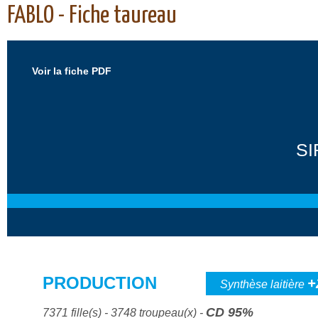
FABLO - Fiche taureau
Voir la fiche PDF
SI
PRODUCTION
+
Synthèse laitière
CD 95%
7371 fille(s) - 3748 troupeau(x) -