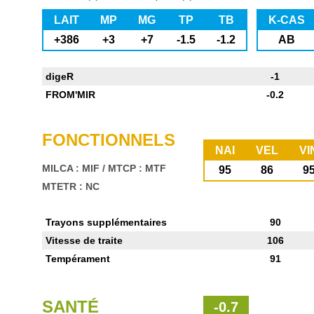
LAIT
MP
MG
TP
TB
K-CAS
+386
+3
+7
-1.5
-1.2
AB
digeR
-1
FROM'MIR
-0.2
FONCTIONNELS
NAI
VEL
VI
MILCA : MIF
/
MTCP : MTF
95
86
9
MTETR : NC
Trayons supplémentaires
90
Vitesse de traite
106
Tempérament
91
SANTÉ
-0.7