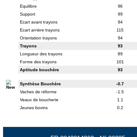
Equilibre
96
Support
99
Ecart avant trayons
94
Ecart arrière trayons
115
Orientation trayons
94
Trayons
93
Longueur des trayons
89
Forme des trayons
101
Aptitude bouchère
93
Synthèse Bouchère
-0.7
Vaches de réforme
-1.5
Veaux de boucherie
1.1
Jeunes bovins
0.2