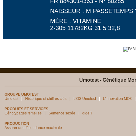
FR 8843014363 - N° 80285
NAISSEUR : M PASSETEMPS
MÈRE : VITAMINE
2-305 11782KG 31,5 32,8
Umotest - Génétique Mon
GROUPE UMOTEST
Umotest
Historique et chiffres clés
L'OS Umotest
L'innovation MO3
PRODUITS ET SERVICES
Génotypages femelles
Semence sexée
digeR
PRODUCTION
Assurer une fécondance maximale