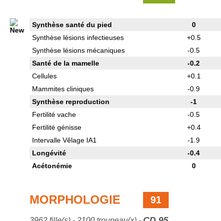
Synthèse santé du pied
0
Synthèse lésions infectieuses
+0.5
Synthèse lésions mécaniques
-0.5
Santé de la mamelle
-0.2
Cellules
+0.1
Mammites cliniques
-0.9
Synthèse reproduction
-1
Fertilité vache
-0.5
Fertilité génisse
+0.4
Intervalle Vêlage IA1
-1.9
Longévité
-0.4
Acétonémie
0
MORPHOLOGIE
91
CD 95
3962 fille(s) - 2100 troupeau(x) -