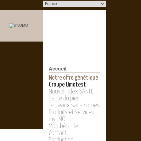
Accueil
Notre offre génétique
Groupe Umotest
Nouvel index SANTE
Santé du pied
Taureaux sans cornes
Produits et services
myUMO
Montbéliarde
Contact
Production