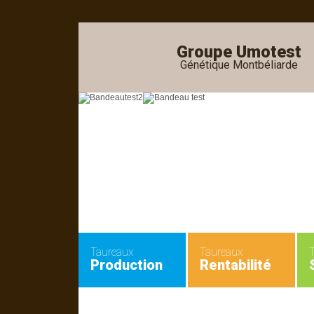
Groupe Umotest
Génétique Montbéliarde
Taureaux
Taureaux
Production
Rentabilité