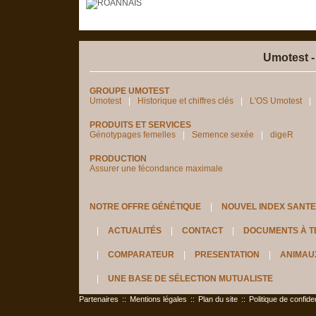
Umotest -
GROUPE UMOTEST
Umotest
Historique et chiffres clés
L'OS Umotest
PRODUITS ET SERVICES
Génotypages femelles
Semence sexée
digeR
PRODUCTION
Assurer une fécondance maximale
NOTRE OFFRE GÉNÉTIQUE
NOUVEL INDEX SANTE
ACTUALITÉS
CONTACT
DOCUMENTS À 
COMPARATEUR
PRESENTATION
ANIMAU
UNE BASE DE SÉLECTION MUTUALISTE
Partenaires
::
Mentions légales
::
Plan du site
::
Politique de confiden