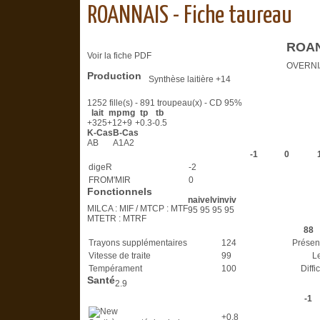
ROANNAIS - Fiche taureau
ROA
Voir la fiche PDF
OVERNI
Production
Synthèse laitière
+14
1252 fille(s) - 891 troupeau(x) -
CD 95%
lait
mp
mg
tp
tb
+325
+12
+9
+0.3
-0.5
K-Cas
B-Cas
AB
A1A2
-1
0
digeR
-2
FROM'MIR
0
Fonctionnels
nai
vel
vin
viv
MILCA : MIF
/
MTCP : MTF
95
95
95
95
MTETR : MTRF
88
Trayons supplémentaires
124
Présen
Vitesse de traite
99
L
Tempérament
100
Diffic
Santé
2.9
-1
+0.8