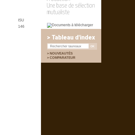
Une base de sélection
mutualiste
ISU
146
> Tableau d'index
NOUVEAUTÉS
COMPARATEUR