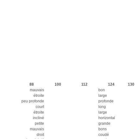
88
100
112
124
130
mauvais
bon
étroite
large
peu profonde
profonde
court
long
étroite
large
incliné
horizontal
petite
grande
mauvais
bons
droit
coudé