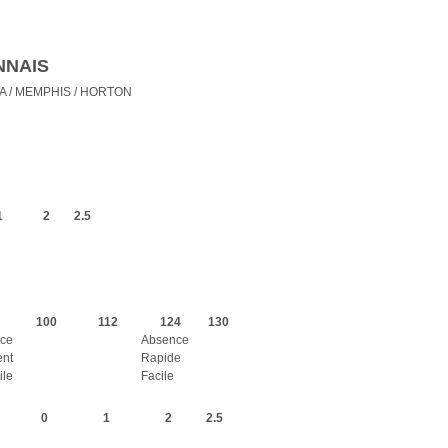
NNAIS
A / MEMPHIS / HORTON
1
2
2.5
100
112
124
130
ce
Absence
ent
Rapide
ile
Facile
0
1
2
2.5