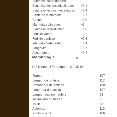
Synthèse santé du pied
Synthèse lésions infectieuses
+0.1
Synthèse lésions mécaniques
+1.4
Santé de la mamelle
+1.7
Cellules
+1.9
Mammites cliniques
+1
Synthèse reproduction
+1.8
Fertilité vache
+1.2
Fertilité génisse
+0.8
Intervalle Vêlage IA1
+1.4
Longévité
+1.6
Acétonémie
+0.2
Morphologie
116
643 fille(s) - 474 troupeau(x) -
CD 94
Format
107
Largeur de poitrine
112
Profondeur de poitrine
108
Longueur de bassin
107
Largeur aux trochanters
98
Inclinaison du bassin
85
Taille
98
Aplombs
110
Profil du jarret
106