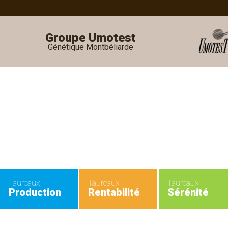
Groupe Umotest
Génétique Montbéliarde
•
•
Taureaux
Taureaux
Taureaux
Production
Rentabilité
Sérénité