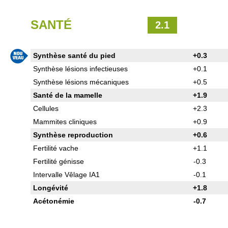
SANTÉ
2.1
Synthèse santé du pied
+0.3
Synthèse lésions infectieuses
+0.1
Synthèse lésions mécaniques
+0.5
Santé de la mamelle
+1.9
Cellules
+2.3
Mammites cliniques
+0.9
Synthèse reproduction
+0.6
Fertilité vache
+1.1
Fertilité génisse
-0.3
Intervalle Vêlage IA1
-0.1
Longévité
+1.8
Acétonémie
-0.7