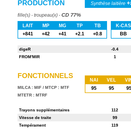
PRODUCTION
+
Synthèse laitière
CD 77%
fille(s) - troupeau(x) -
LAIT
MP
MG
TP
TB
K-CAS
+841
+42
+41
+2.1
+0.8
BB
digeR
-0.4
FROM'MIR
1
FONCTIONNELS
NAI
VEL
VI
MILCA : MIF
/
MTCP : MTF
95
95
9
MTETR : MTRF
Trayons supplémentaires
112
Vitesse de traite
99
Tempérament
119