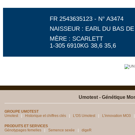
FR 2543635123 - N° A3474
NAISSEUR : EARL DU BAS D
MÈRE : SCARLETT
1-305 6910KG 38,6 35,6
Umotest - Génétique Mon
GROUPE UMOTEST
Umotest
Historique et chiffres clés
L'OS Umotest
L'innovation MO3
PRODUITS ET SERVICES
Génotypages femelles
Semence sexée
digeR