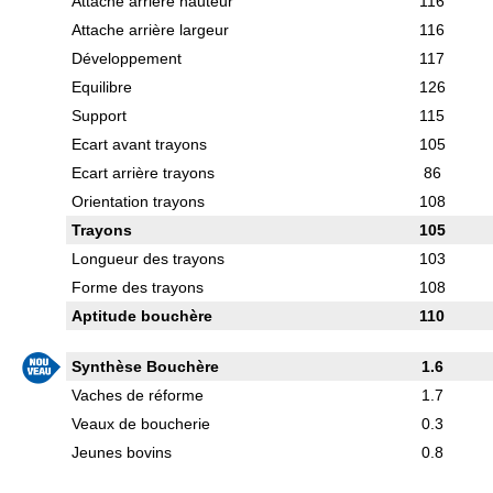
Attache arrière hauteur
116
Attache arrière largeur
116
Développement
117
Equilibre
126
Support
115
Ecart avant trayons
105
Ecart arrière trayons
86
Orientation trayons
108
Trayons
105
Longueur des trayons
103
Forme des trayons
108
Aptitude bouchère
110
Synthèse Bouchère
1.6
Vaches de réforme
1.7
Veaux de boucherie
0.3
Jeunes bovins
0.8