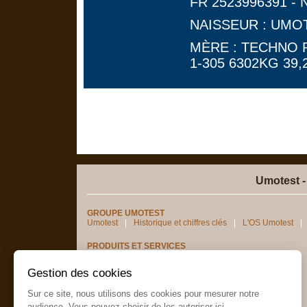
FR 2523996391 - 
NAISSEUR : UMO
MÈRE : TECHNO 
1-305 6302KG 39,2
Umotest -
GROUPE UMOTEST
Umotest
Historique et chiffres clés
L'OS Umotest
PRODUITS ET SERVICES
Génotypages femelles
Semence sexée
digeR
Gestion des cookies
PRODUCTION
Assurer une fécondance maximale
Sur ce site, nous utilisons des cookies pour mesurer notre
audience. Vous pouvez choisir de les autoriser ici.