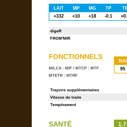
LAIT
MP
MG
TP
T
+332
+10
+18
-0.1
+0
digeR
FROM'MIR
FONCTIONNELS
NAI
MILCA : MIF
/
MTCP : MTF
95
MTETR : MTRF
Trayons supplémentaires
Vitesse de traite
Tempérament
SANTÉ
1.7