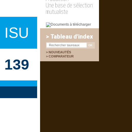
Une base de sélection
mutualiste
ISU
> Tableau d'index
NOUVEAUTÉS
COMPARATEUR
139