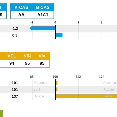
B
K-CAS
B-CAS
.9
AA
A1A1
-1
0
1
2
-1.2
0.3
VEL
VIN
VIV
94
95
95
88
100
112
124
101
Présence
Absence
101
Lent
Rapide
137
Difficile
Facile