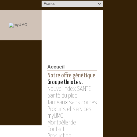
Accueil
Notre offre génétique
Groupe Umotest
Nouvel index SANTE
Santé du pied
Taureaux sans cornes
Produits et services
myUMO
Montbéliarde
Contact
Production