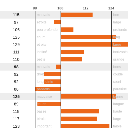
88
100
112
124
115
mauvais
bon
97
étroite
large
106
peu profonde
profonde
125
court
long
129
étroite
large
111
incliné
horizonta
110
petite
grande
98
mauvais
bons
92
droit
coudé
92
long jointé
court
88
panards
parallèle
125
mauvaise
bonne
89
courte
longue
118
basse
haute
117
étroite
large
123
important
faible