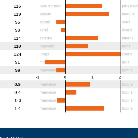
116
plus d'arrière
plus d'av
119
absent
marqué
96
écarté
serré
98
serré
écarté
114
externe
interne
110
mauvais
bons
124
longs
courts
91
fins
gros
96
mauvaise
bonne
-1
0
1
2
0.9
mauvaise
bonne
0.4
mauvaise
bonne
-0.3
mauvaise
bonne
1.4
mauvaise
bonne