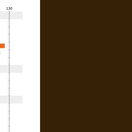
130
l