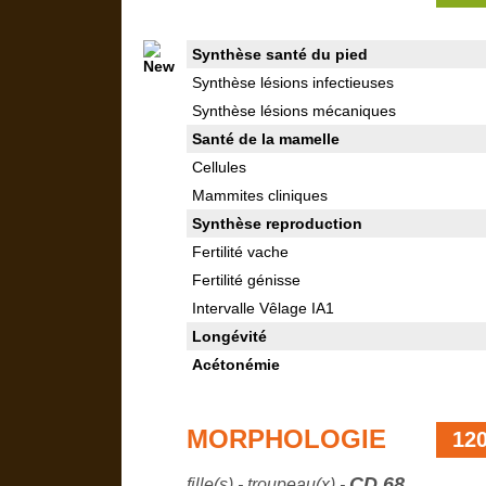
Synthèse santé du pied
Synthèse lésions infectieuses
Synthèse lésions mécaniques
Santé de la mamelle
Cellules
Mammites cliniques
Synthèse reproduction
Fertilité vache
Fertilité génisse
Intervalle Vêlage IA1
Longévité
Acétonémie
MORPHOLOGIE
12
CD 68
fille(s) - troupeau(x) -