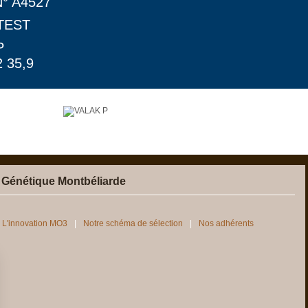
N° A4527
TEST
P
 35,9
 Génétique Montbéliarde
L'innovation MO3
Notre schéma de sélection
Nos adhérents