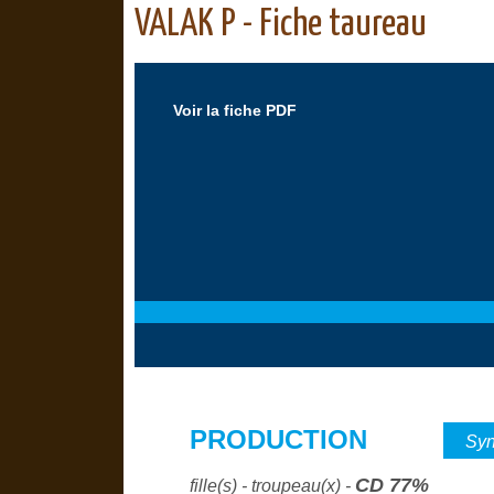
VALAK P - Fiche taureau
Voir la fiche PDF
PRODUCTION
Syn
CD 77%
fille(s) - troupeau(x) -