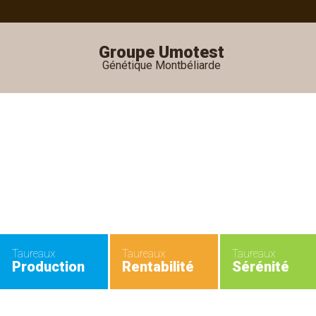
Groupe Umotest
Génétique Montbéliarde
•
•
Taureaux
Taureaux
Taureaux
Production
Rentabilité
Sérénité