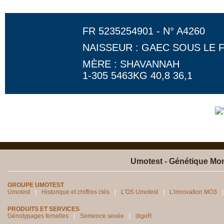
FR 5235254901 - N° A4260
NAISSEUR : GAEC SOUS LE 
MÈRE : SHAVANNAH
1-305 5463KG 40,8 36,1
Umotest - Génétique Mon
GROUPE UMOTEST
Umotest
Historique et chiffres clés
L'OS Umotest
L'innovation MO3
PRODUITS ET SERVICES
Génotypages femelles
Semence sexée
digeR