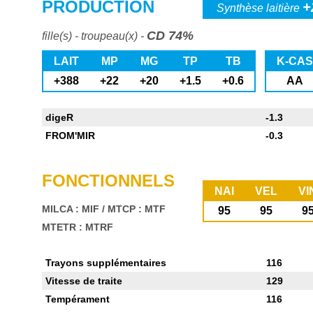
PRODUCTION
+
Synthèse laitière
CD 74%
fille(s) - troupeau(x) -
LAIT
MP
MG
TP
TB
K-CAS
+388
+22
+20
+1.5
+0.6
AA
digeR
-1.3
FROM'MIR
-0.3
FONCTIONNELS
NAI
VEL
VI
MILCA : MIF
/
MTCP : MTF
95
95
9
MTETR : MTRF
Trayons supplémentaires
116
Vitesse de traite
129
Tempérament
116