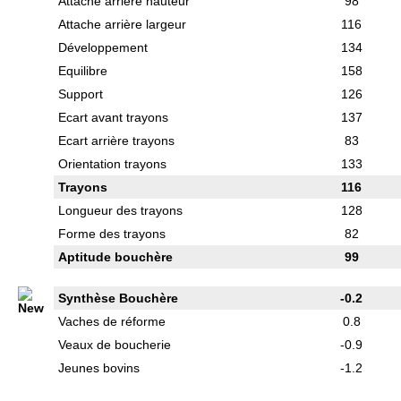
Attache arrière hauteur
98
Attache arrière largeur
116
Développement
134
Equilibre
158
Support
126
Ecart avant trayons
137
Ecart arrière trayons
83
Orientation trayons
133
Trayons
116
Longueur des trayons
128
Forme des trayons
82
Aptitude bouchère
99
Synthèse Bouchère
-0.2
Vaches de réforme
0.8
Veaux de boucherie
-0.9
Jeunes bovins
-1.2