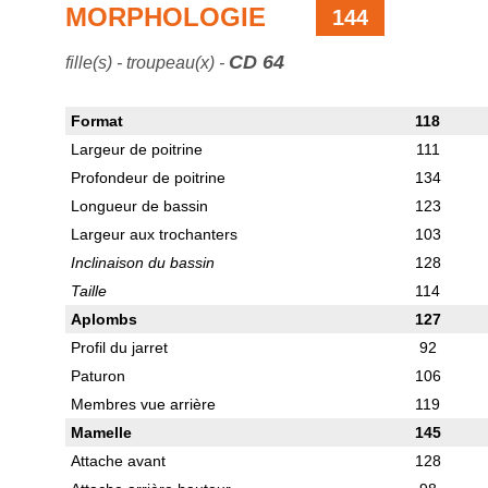
MORPHOLOGIE
144
CD 64
fille(s) - troupeau(x) -
Format
118
Largeur de poitrine
111
Profondeur de poitrine
134
Longueur de bassin
123
Largeur aux trochanters
103
Inclinaison du bassin
128
Taille
114
Aplombs
127
Profil du jarret
92
Paturon
106
Membres vue arrière
119
Mamelle
145
Attache avant
128