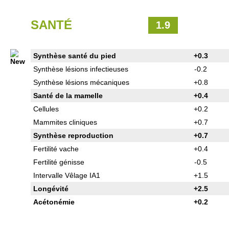
SANTÉ
1.9
Synthèse santé du pied
+0.3
Synthèse lésions infectieuses
-0.2
Synthèse lésions mécaniques
+0.8
Santé de la mamelle
+0.4
Cellules
+0.2
Mammites cliniques
+0.7
Synthèse reproduction
+0.7
Fertilité vache
+0.4
Fertilité génisse
-0.5
Intervalle Vêlage IA1
+1.5
Longévité
+2.5
Acétonémie
+0.2