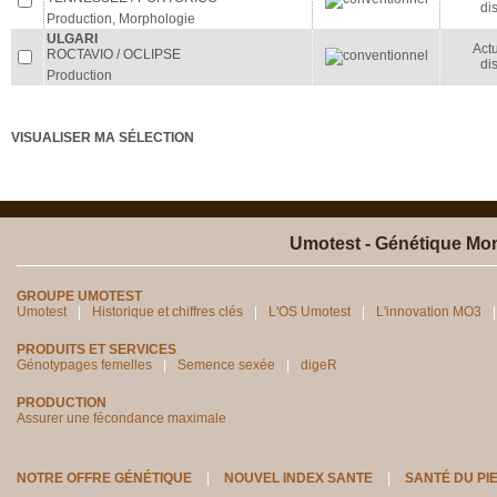
di
Production, Morphologie
ULGARI
Act
ROCTAVIO / OCLIPSE
di
Production
VISUALISER MA SÉLECTION
Umotest - Génétique Mon
GROUPE UMOTEST
Umotest
Historique et chiffres clés
L'OS Umotest
L'innovation MO3
PRODUITS ET SERVICES
Génotypages femelles
Semence sexée
digeR
PRODUCTION
Assurer une fécondance maximale
NOTRE OFFRE GÉNÉTIQUE
NOUVEL INDEX SANTE
SANTÉ DU PI