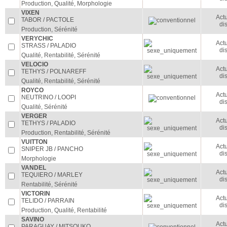
Production, Qualité, Morphologie
VIXEN
Act
TABOR / PACTOLE
di
Production, Sérénité
VERYCHIC
Act
STRASS / PALADIO
di
Qualité, Rentabilité, Sérénité
VELOCIO
Act
TETHYS / POLNAREFF
di
Qualité, Rentabilité, Sérénité
ROYCO
Act
NEUTRINO / LOOPI
di
Qualité, Sérénité
VERGER
Act
TETHYS / PALADIO
di
Production, Rentabilité, Sérénité
VUITTON
Act
SNIPER JB / PANCHO
di
Morphologie
VANDEL
Act
TEQUIERO / MARLEY
di
Rentabilité, Sérénité
VICTORIN
Act
TELIDO / PARRAIN
di
Production, Qualité, Rentabilité
SAVINO
Act
PARAGUAY / MITSOUKO