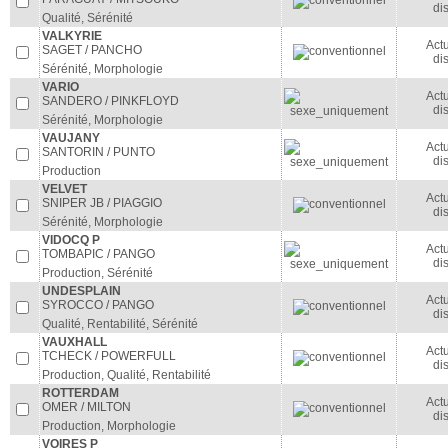
di
Qualité, Sérénité
VALKYRIE
Act
SAGET / PANCHO
di
Sérénité, Morphologie
VARIO
Act
SANDERO / PINKFLOYD
di
Sérénité, Morphologie
VAUJANY
Act
SANTORIN / PUNTO
di
Production
VELVET
Act
SNIPER JB / PIAGGIO
di
Sérénité, Morphologie
VIDOCQ P
Act
TOMBAPIC / PANGO
di
Production, Sérénité
UNDESPLAIN
Act
SYROCCO / PANGO
di
Qualité, Rentabilité, Sérénité
VAUXHALL
Act
TCHECK / POWERFULL
di
Production, Qualité, Rentabilité
ROTTERDAM
Act
OMER / MILTON
di
Production, Morphologie
VOIRES P