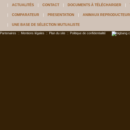
ACTUALITÉS
CONTACT
DOCUMENTS À TÉLÉCHARGER
COMPARATEUR
PRESENTATION
ANIMAUX REPRODUCTEUR
UNE BASE DE SÉLECTION MUTUALISTE
Partenaires
::
Mentions légales
::
Plan du site
::
Politique de confidentialité