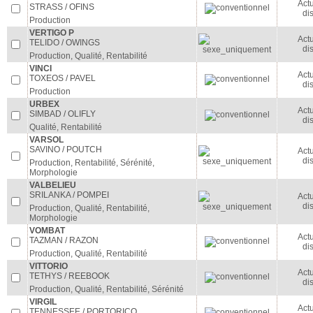
Act
STRASS / OFINS
di
Production
VERTIGO P
Act
TELIDO / OWINGS
di
Production, Qualité, Rentabilité
VINCI
Act
TOXEOS / PAVEL
di
Production
URBEX
Act
SIMBAD / OLIFLY
di
Qualité, Rentabilité
VARSOL
SAVINO / POUTCH
Act
di
Production, Rentabilité, Sérénité,
Morphologie
VALBELIEU
SRILANKA / POMPEI
Act
di
Production, Qualité, Rentabilité,
Morphologie
VOMBAT
Act
TAZMAN / RAZON
di
Production, Qualité, Rentabilité
VITTORIO
Act
TETHYS / REEBOOK
di
Production, Qualité, Rentabilité, Sérénité
VIRGIL
Act
TENNESSEE / PORTORICO