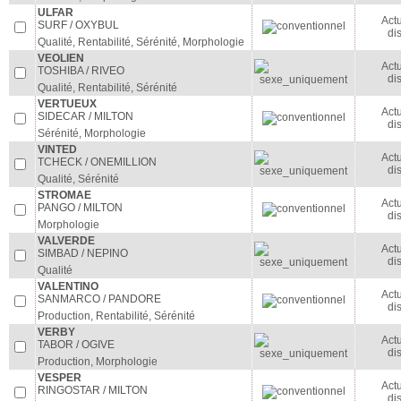
ULFAR
Act
SURF / OXYBUL
di
Qualité, Rentabilité, Sérénité, Morphologie
VEOLIEN
Act
TOSHIBA / RIVEO
di
Qualité, Rentabilité, Sérénité
VERTUEUX
Act
SIDECAR / MILTON
di
Sérénité, Morphologie
VINTED
Act
TCHECK / ONEMILLION
di
Qualité, Sérénité
STROMAE
Act
PANGO / MILTON
di
Morphologie
VALVERDE
Act
SIMBAD / NEPINO
di
Qualité
VALENTINO
Act
SANMARCO / PANDORE
di
Production, Rentabilité, Sérénité
VERBY
Act
TABOR / OGIVE
di
Production, Morphologie
VESPER
Act
RINGOSTAR / MILTON
di