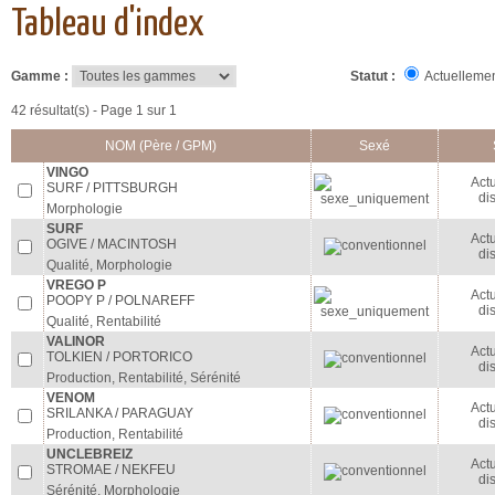
Tableau d'index
Gamme :
Statut :
Actuellemen
42 résultat(s) - Page 1 sur 1
NOM (Père / GPM)
Sexé
VINGO
Act
SURF / PITTSBURGH
di
Morphologie
SURF
Act
OGIVE / MACINTOSH
di
Qualité, Morphologie
VREGO P
Act
POOPY P / POLNAREFF
di
Qualité, Rentabilité
VALINOR
Act
TOLKIEN / PORTORICO
di
Production, Rentabilité, Sérénité
VENOM
Act
SRILANKA / PARAGUAY
di
Production, Rentabilité
UNCLEBREIZ
Act
STROMAE / NEKFEU
di
Sérénité, Morphologie