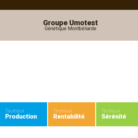
Groupe Umotest
Génétique Montbéliarde
•
•
Taureaux
Taureaux
Taureaux
Production
Rentabilité
Sérénité